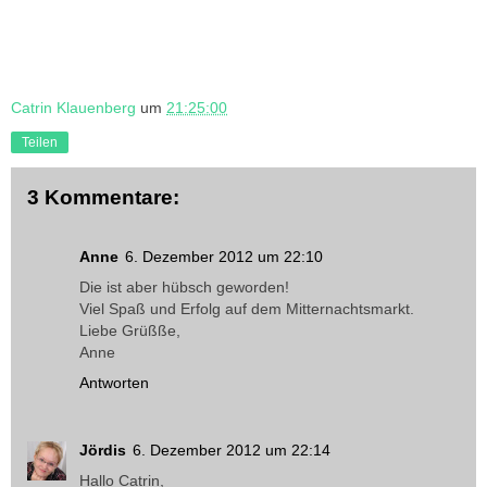
Catrin Klauenberg
um
21:25:00
Teilen
3 Kommentare:
Anne
6. Dezember 2012 um 22:10
Die ist aber hübsch geworden!
Viel Spaß und Erfolg auf dem Mitternachtsmarkt.
Liebe Grüßße,
Anne
Antworten
Jördis
6. Dezember 2012 um 22:14
Hallo Catrin,