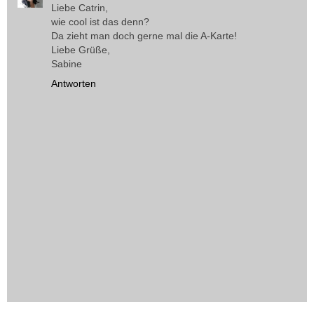
Liebe Catrin,
wie cool ist das denn?
Da zieht man doch gerne mal die A-Karte!
Liebe Grüße,
Sabine
Antworten