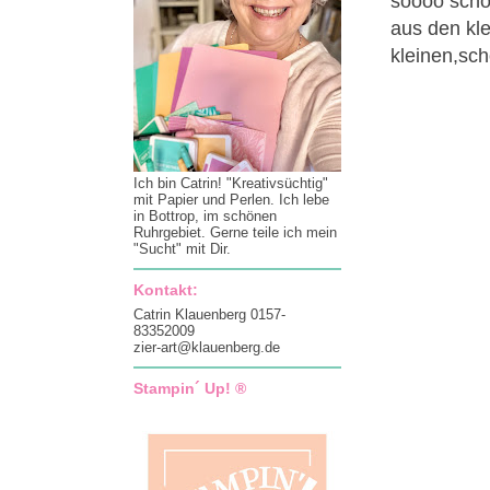
soooo schön
aus den kl
kleinen,sc
Ich bin Catrin! "Kreativsüchtig"
mit Papier und Perlen. Ich lebe
in Bottrop, im schönen
Ruhrgebiet. Gerne teile ich mein
"Sucht" mit Dir.
Kontakt:
Catrin Klauenberg 0157-
83352009
zier-art@klauenberg.de
Stampin´ Up! ®