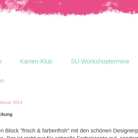
n
Karten-Klub
SU Workshoptermine
en
Februar 2014
ackung
en Block "frisch & farbenfroh" mit den schönen Designer