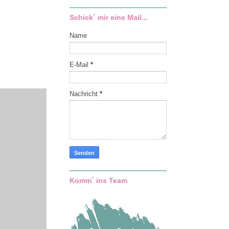
Schick´ mir eine Mail...
Name
E-Mail
*
Nachricht
*
Komm` ins Team