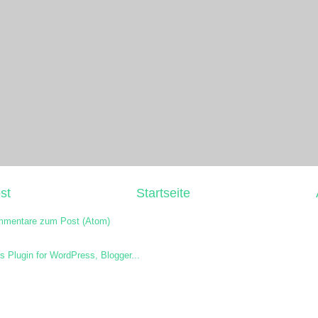
st
Startseite
mentare zum Post (Atom)