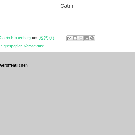
Catrin
Catrin Klauenberg
um
08:29:00
signerpapier
,
Verpackung
eröffentlichen