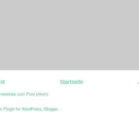
st
Startseite
mentare zum Post (Atom)