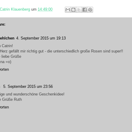
Catrin Klauenberg
um
14:49:00
re:
ehlchen
4. September 2015 um 19:13
 Catrin!
Herz gefällt mir richtig gut - die unterschiedlich große Rosen sind super!!
e liebe Grüße
ina =o)
orten
h
5. September 2015 um 23:56
ige und wunderschöne Geschenkidee!
e Grüße Ruth
orten