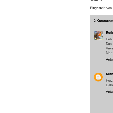
Eingestellt von
2 Kommenta
Rotk
Huhu
Das 
Viel
Mart
Antw
Rut
Herz
Lieb
Antw