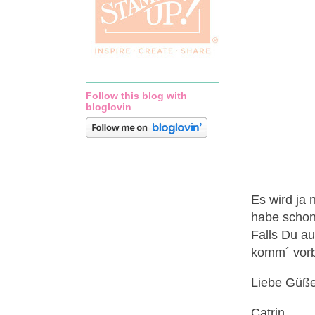
Follow this blog with
bloglovin
Es wird ja 
habe schon
Falls Du au
komm´ vorb
Liebe Güß
Catrin