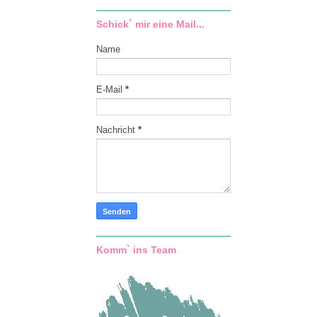
Schick´ mir eine Mail...
Name
E-Mail
*
Nachricht
*
Komm` ins Team